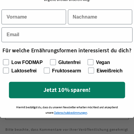
Hinterlasse einen Kommentar
Name
*
Für welche Ernährungsformen interessierst du dich?
E-Mail
*
Low FODMAP
Glutenfrei
Vegan
Laktosefrei
Fruktosearm
Eiweißreich
Jetzt 10% sparen!
Kommentar
*
Hiermit bestätigst du, dass du unseren Newsletter erhalten möchtest und akzeptierst
unsere
Datenschutzbestimmungen
.
Bitte beachte, dass Kommentare vor ihrer Veröffentlichung genehmigt