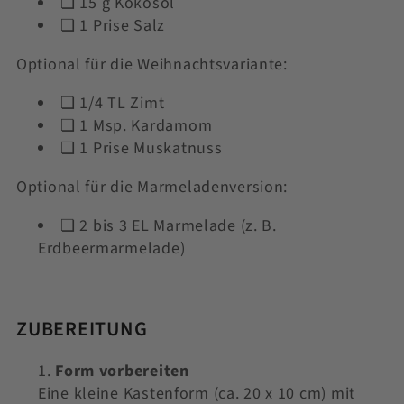
❏
15 g Kokosöl
❏
1 Prise Salz
Optional für die Weihnachtsvariante:
❏
1/4 TL Zimt
❏
1 Msp. Kardamom
❏
1 Prise Muskatnuss
Optional für die Marmeladenversion:
❏
2 bis 3 EL Marmelade (z. B.
Erdbeermarmelade)
ZUBEREITUNG
Form vorbereiten
Eine kleine Kastenform (ca. 20 x 10 cm) mit