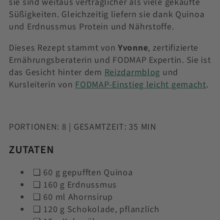
sie sind weitaus verträglicher als viele gekaufte
Süßigkeiten. Gleichzeitig liefern sie dank Quinoa
und Erdnussmus Protein und Nährstoffe.
Dieses Rezept stammt von
Yvonne
, zertifizierte
Ernährungsberaterin und FODMAP Expertin. Sie ist
das Gesicht hinter dem
Reizdarmblog
und
Kursleiterin von
FODMAP-Einstieg leicht gemacht
.
PORTIONEN: 8 | GESAMTZEIT: 35 MIN
ZUTATEN
❏
60 g gepufften Quinoa
❏
160 g Erdnussmus
❏
60 ml Ahornsirup
❏
120 g Schokolade, pflanzlich