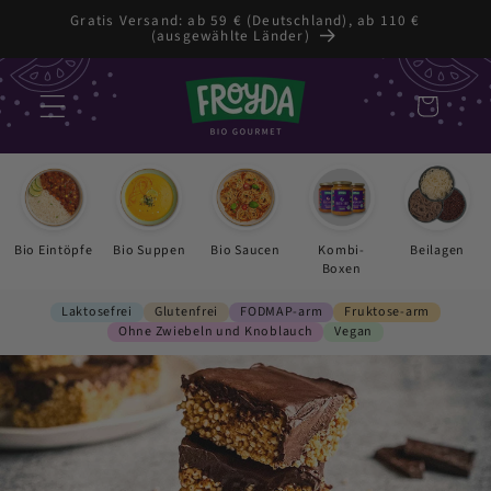
Zum
Gratis Versand: ab 59 € (Deutschland), ab 110 €
Inhalt
(ausgewählte Länder)
springen
Warenkorb
Bio Eintöpfe
Bio Suppen
Bio Saucen
Kombi-
Beilagen
Boxen
Laktosefrei
Glutenfrei
FODMAP-arm
Fruktose-arm
Ohne Zwiebeln und Knoblauch
Vegan