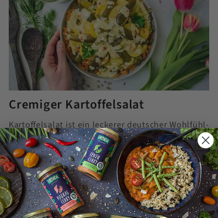
Cremiger Kartoffelsalat
Kartoffelsalat ist ein leckerer deutscher Wohlfühl-
Klassiker, den es in den verschiedensten
Varianten gibt. Jede Familie hat ihr eigenes
überliefertes Rezept. Während Kartoffelsalat in
Süddeutschland üblicherweise mit Essig, Öl und
Gemüsebrühe...