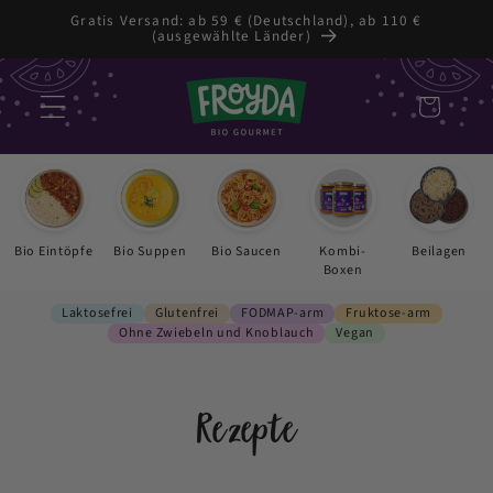
Zum
Gratis Versand: ab 59 € (Deutschland), ab 110 €
Inhalt
(ausgewählte Länder)
springen
Warenkorb
Bio Eintöpfe
Bio Suppen
Bio Saucen
Kombi-
Beilagen
Boxen
Laktosefrei
Glutenfrei
FODMAP-arm
Fruktose-arm
Ohne Zwiebeln und Knoblauch
Vegan
Rezepte