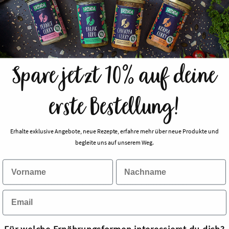
Spare jetzt 10% auf deine
erste Bestellung!
Erhalte exklusive Angebote, neue Rezepte, erfahre mehr über neue Produkte und
begleite uns auf unserem Weg.
Traditioneller Hummus mit Twist
In meinem allerersten Post habe ich von diesem
Hummusrezept aus Sonnenblumenkernen
geschwärmt. Heute möchte ich dir mein Rezept
für einen traditionellen Hummus aus
Kichererbsen zeigen, der ebenso köstlich und