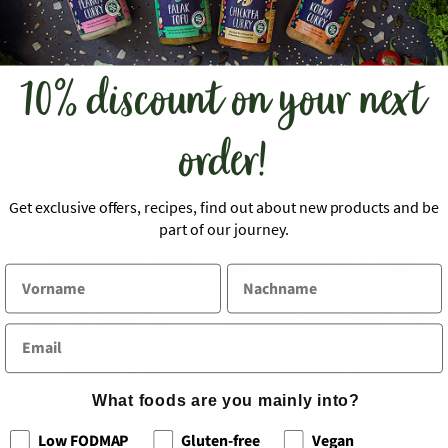
10% discount on your next
Featured products
order!
Get exclusive offers, recipes, find out about new products and be
part of our journey.
Madras Curry
Korma Curry
Regular
Sale
From 6,99€
Regular
Sale
From 6,99€
What foods are you mainly into?
price
price
price
price
Unit
Unit
6,99€/350g
6,99€/350g
Low FODMAP
Gluten-free
Vegan
price
price