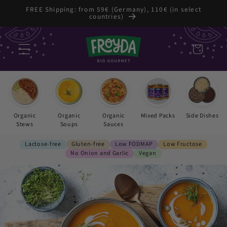
Skip to
FREE Shipping: from 59€ (Germany), 110€ (in select
countries)
content
Cart
Organic
Organic
Organic
Mixed Packs
Side Dishes
Stews
Soups
Sauces
Lactose-free
Gluten-free
Low FODMAP
Low Fructose
No Onion and Garlic
Vegan